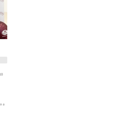
10
io a