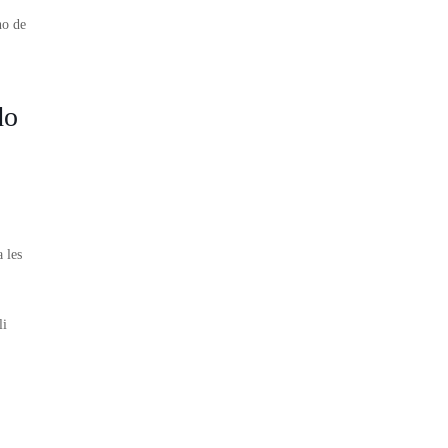
no de
do
,
 les
li