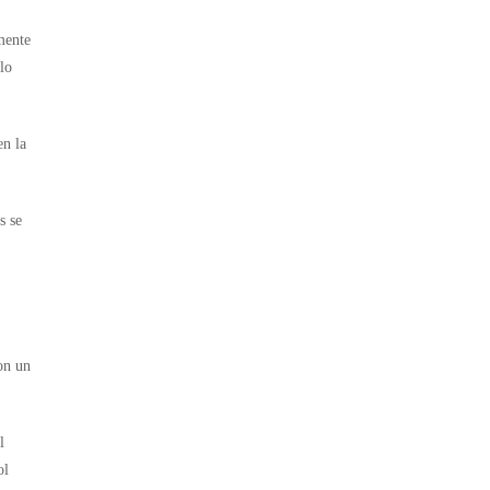
mente
lo
en la
s se
on un
l
ol