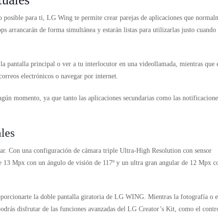
do posible para ti, LG Wing te permite crear parejas de aplicaciones que normal
pps arrancarán de forma simultánea y estarán listas para utilizarlas justo cuando 
la pantalla principal o ver a tu interlocutor en una videollamada, mientras que 
correos electrónicos o navegar por internet.
ingún momento, ya que tanto las aplicaciones secundarias como las notificacione
ales
tar. Con una configuración de cámara triple Ultra-High Resolution con sensor
de 13 Mpx con un ángulo de visión de 117º y un ultra gran angular de 12 Mpx c
porcionarte la doble pantalla giratoria de LG WING. Mientras la fotografía o e
 podrás disfrutar de las funciones avanzadas del LG Creator’s Kit, como el contr