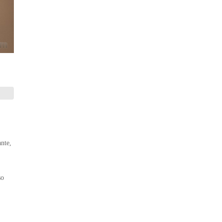
ante,
so