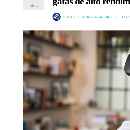
gafas de alto rendim
0
Posted by:
Clean Reputation Online
17 no