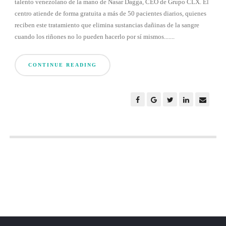
talento venezolano de la mano de Nasar Dagga, CEO de Grupo CLX. El
centro atiende de forma gratuita a más de 50 pacientes diarios, quienes
reciben este tratamiento que elimina sustancias dañinas de la sangre
cuando los riñones no lo pueden hacerlo por sí mismos.......
CONTINUE READING